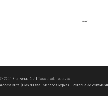
Post
navigation
© 2024
Bienvenue à Urt
Tous droits réservés.
Accessibilité
⎮
Plan du site
⎮
Mentions légales
⎮
Politique de confidenti