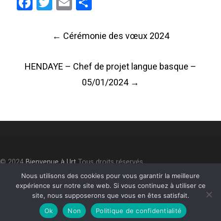
Facebook
Twitter
Email
Partager
Post
←
Cérémonie des vœux 2024
navigation
HENDAYE – Chef de projet langue basque –
05/01/2024
→
© 2024
Bienvenue à Urt
Tous droits réservés.
Accessibilité
⎮
Plan du site
⎮
Mentions légales
⎮
Politique de
Nous utilisons des cookies pour vous garantir la meilleure
expérience sur notre site web. Si vous continuez à utiliser ce
confidentialité
site, nous supposerons que vous en êtes satisfait.
Ok
Non
Politique de confidentialité