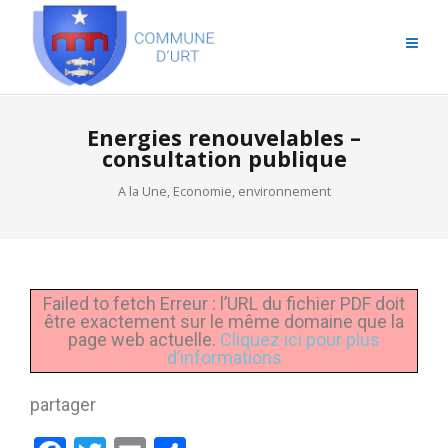
Energies renouvelables –
consultation publique
A la Une
,
Economie
,
environnement
Failed to fetch Erreur : l’URL du fichier PDF doit
être exactement sur le même domaine que la
page web actuelle.
Cliquez ici pour plus
d’informations
partager