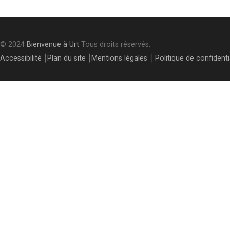
© 2024
Bienvenue à Urt
Tous droits réservés.
Accessibilité
⎮
Plan du site
⎮
Mentions légales
⎮
Politique de confidenti