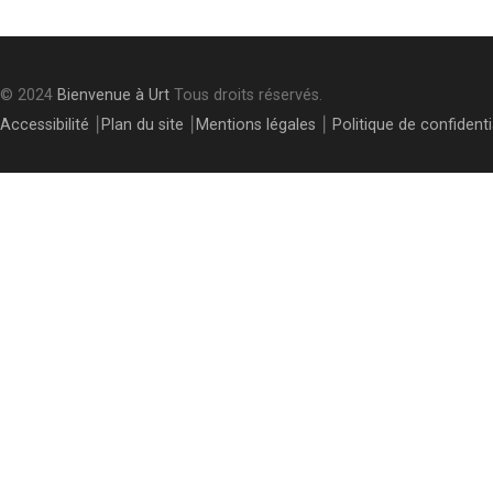
© 2024
Bienvenue à Urt
Tous droits réservés.
Accessibilité
⎮
Plan du site
⎮
Mentions légales
⎮
Politique de confidenti