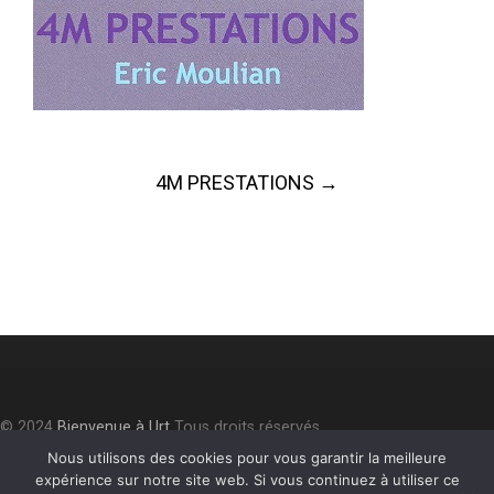
Post
4M PRESTATIONS
→
navigation
© 2024
Bienvenue à Urt
Tous droits réservés.
Accessibilité
⎮
Plan du site
⎮
Mentions légales
⎮
Politique de
Nous utilisons des cookies pour vous garantir la meilleure
expérience sur notre site web. Si vous continuez à utiliser ce
confidentialité