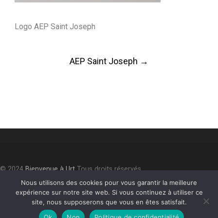
Logo AEP Saint Joseph
Post
AEP Saint Joseph
→
navigation
© 2024
Bienvenue à Urt
Tous droits réservés.
Accessibilité
⎮
Plan du site
⎮
Mentions légales
⎮
Politique de
Nous utilisons des cookies pour vous garantir la meilleure
expérience sur notre site web. Si vous continuez à utiliser ce
confidentialité
site, nous supposerons que vous en êtes satisfait.
Ok
Non
Politique de confidentialité