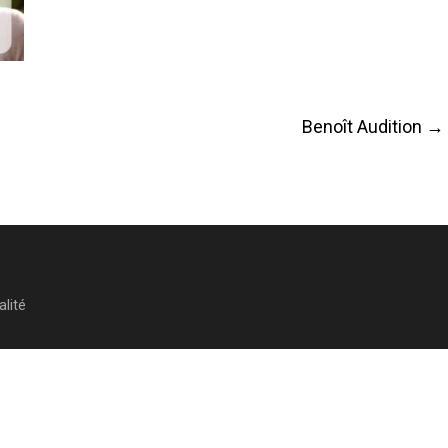
Benoît Audition
→
alité