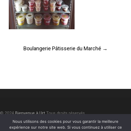
Post
Boulangerie Pâtisserie du Marché
→
navigation
© 2024
Bienvenue à Urt
Tous droits réservés.
Accessibilité
⎮
Plan du site
⎮
Mentions légales
⎮
Politique de
Nous utilisons des cookies pour vous garantir la meilleure
expérience sur notre site web. Si vous continuez à utiliser ce
confidentialité