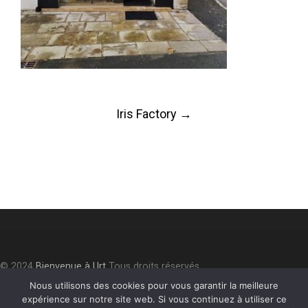
Post
Iris Factory
→
navigation
© 2024
Bienvenue à Urt
Tous droits réservés.
Accessibilité
⎮
Plan du site
⎮
Mentions légales
⎮
Politique de
Nous utilisons des cookies pour vous garantir la meilleure
expérience sur notre site web. Si vous continuez à utiliser ce
confidentialité