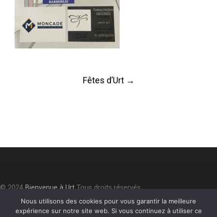
Post
Fêtes d’Urt
→
navigation
© 2024
Bienvenue à Urt
Tous droits réservés.
Accessibilité
⎮
Plan du site
⎮
Mentions légales
⎮
Politique de
Nous utilisons des cookies pour vous garantir la meilleure
expérience sur notre site web. Si vous continuez à utiliser ce
confidentialité