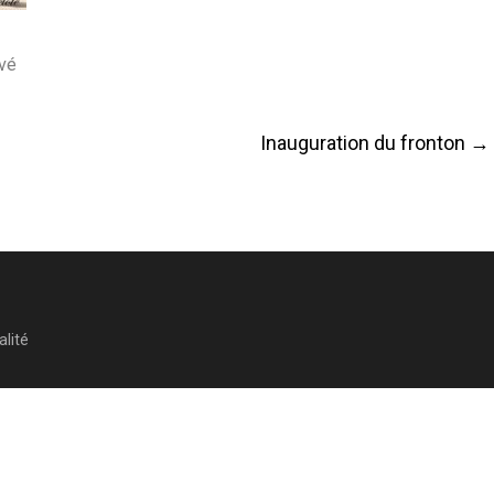
ové
Inauguration du fronton
→
alité