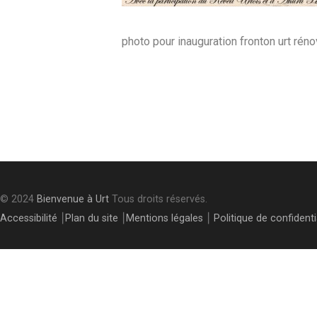
photo pour inauguration fronton urt rén
Post
navigation
© 2024
Bienvenue à Urt
Tous droits réservés.
Accessibilité
⎮
Plan du site
⎮
Mentions légales
⎮
Politique de confidenti