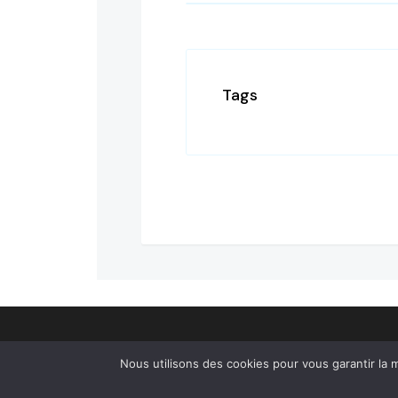
Tags
© 2024
Bienvenue à Urt
Tous droits réservés.
Nous utilisons des cookies pour vous garantir la m
Accessibilité
⎮
Plan du site
⎮
Mentions légales
⎮
Politique de confidenti