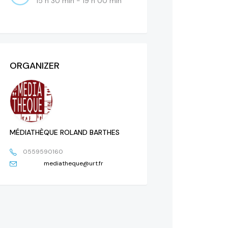
15 h 30 min - 19 h 00 min
ORGANIZER
MÉDIATHÈQUE ROLAND BARTHES
0559590160
mediatheque@urt.fr