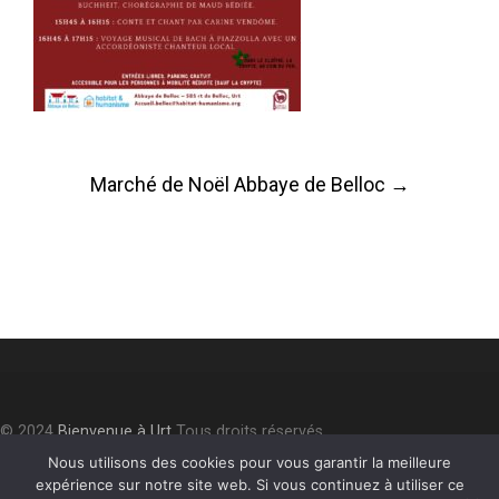
Post
Marché de Noël Abbaye de Belloc
→
navigation
© 2024
Bienvenue à Urt
Tous droits réservés.
Accessibilité
⎮
Plan du site
⎮
Mentions légales
⎮
Politique de
Nous utilisons des cookies pour vous garantir la meilleure
expérience sur notre site web. Si vous continuez à utiliser ce
confidentialité