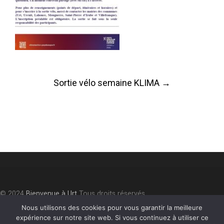
Post
Sortie vélo semaine KLIMA
→
navigation
© 2024
Bienvenue à Urt
Tous droits réservés.
Accessibilité
⎮
Plan du site
⎮
Mentions légales
⎮
Politique de
Nous utilisons des cookies pour vous garantir la meilleure
expérience sur notre site web. Si vous continuez à utiliser ce
confidentialité