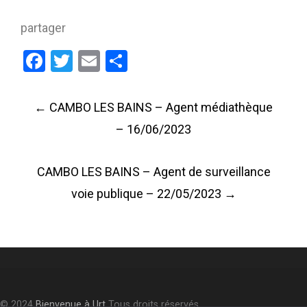
partager
Facebook
Twitter
Email
Partager
Post
←
CAMBO LES BAINS – Agent médiathèque
navigation
– 16/06/2023
CAMBO LES BAINS – Agent de surveillance
voie publique – 22/05/2023
→
© 2024
Bienvenue à Urt
Tous droits réservés.