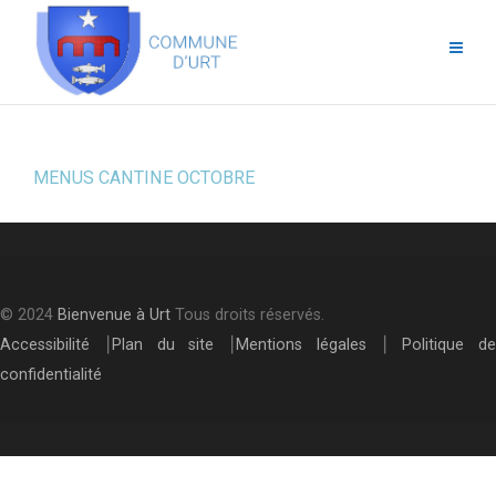
MENUS CANTINE OCTOBRE
© 2024
Bienvenue à Urt
Tous droits réservés.
Accessibilité
⎮
Plan du site
⎮
Mentions légales
⎮
Politique de
confidentialité