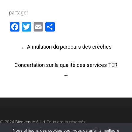
partager
Facebook
Twitter
Email
Partager
Post
←
Annulation du parcours des crèches
navigation
Concertation sur la qualité des services TER
→
© 2024
Bienvenue à Urt
Tous droits réservés.
Accessibilité
⎮
Plan du site
⎮
Mentions légales
⎮
Politique de
Nous utilisons des cookies pour vous garantir la meilleure