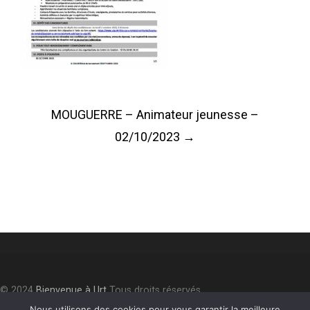
Post
MOUGUERRE – Animateur jeunesse –
navigation
02/10/2023
→
© 2024
Bienvenue à Urt
Tous droits réservés.
Accessibilité
⎮
Plan du site
⎮
Mentions légales
⎮
Politique de
Nous utilisons des cookies pour vous garantir la meilleure