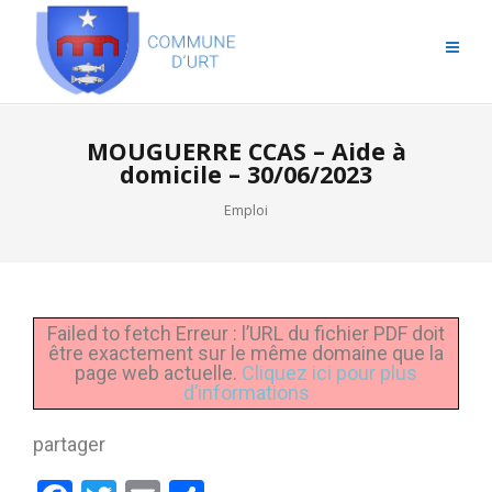
MOUGUERRE CCAS – Aide à
domicile – 30/06/2023
Emploi
Failed to fetch Erreur : l’URL du fichier PDF doit
être exactement sur le même domaine que la
page web actuelle.
Cliquez ici pour plus
d’informations
partager