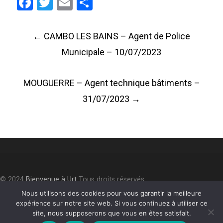
Facebook
Twitter
Email
Partager
Post
←
CAMBO LES BAINS – Agent de Police
navigation
Municipale – 10/07/2023
MOUGUERRE – Agent technique bâtiments –
31/07/2023
→
© 2024
Bienvenue à Urt
Tous droits réservés.
Accessibilité
⎮
Plan du site
⎮
Mentions légales
⎮
Politique de
Nous utilisons des cookies pour vous garantir la meilleure
expérience sur notre site web. Si vous continuez à utiliser ce
confidentialité
site, nous supposerons que vous en êtes satisfait.