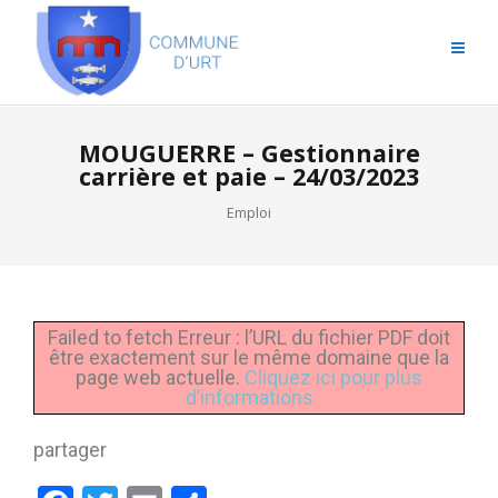
MOUGUERRE – Gestionnaire
carrière et paie – 24/03/2023
Emploi
Failed to fetch Erreur : l’URL du fichier PDF doit
être exactement sur le même domaine que la
page web actuelle.
Cliquez ici pour plus
d’informations
partager