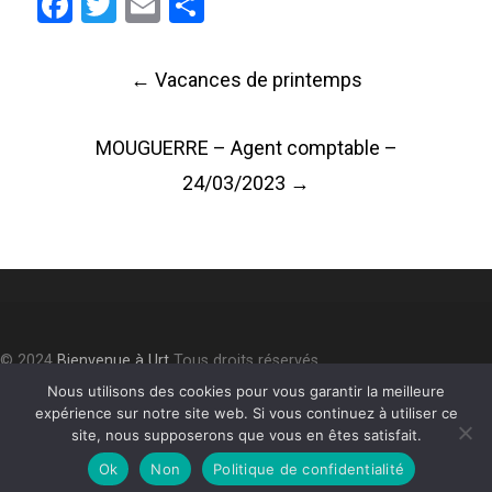
Facebook
Twitter
Email
Partager
Post
←
Vacances de printemps
navigation
MOUGUERRE – Agent comptable –
24/03/2023
→
© 2024
Bienvenue à Urt
Tous droits réservés.
Accessibilité
⎮
Plan du site
⎮
Mentions légales
⎮
Politique de
Nous utilisons des cookies pour vous garantir la meilleure
expérience sur notre site web. Si vous continuez à utiliser ce
confidentialité
site, nous supposerons que vous en êtes satisfait.
Ok
Non
Politique de confidentialité