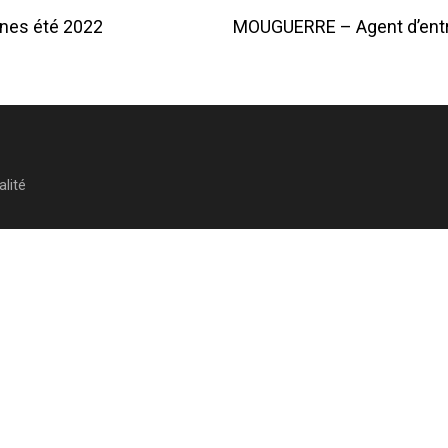
ines été 2022
MOUGUERRE – Agent d’entr
on
alité