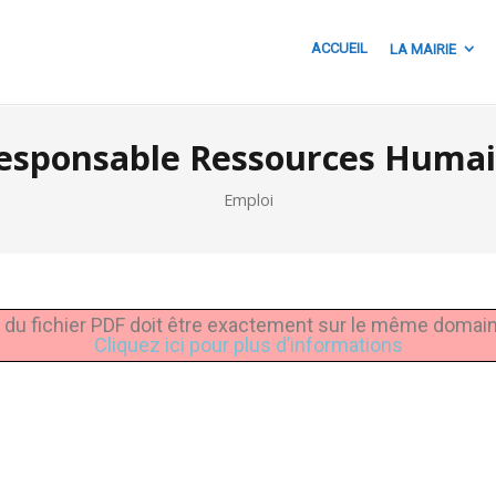
ACCUEIL
LA MAIRIE
sponsable Ressources Humain
Emploi
URL du fichier PDF doit être exactement sur le même domai
Cliquez ici pour plus d’informations
ager