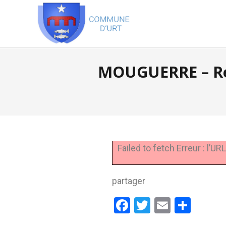
MOUGUERRE – Re
Failed to fetch Erreur : l’
partager
Facebook
Twitter
Email
Part