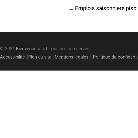
Post
←
Emplois saisonniers pisc
navigati
© 2024
Bienvenue à Urt
Tous droits réservés.
Accessibilité
⎮
Plan du site
⎮
Mentions légales
⎮
Politique de confidenti