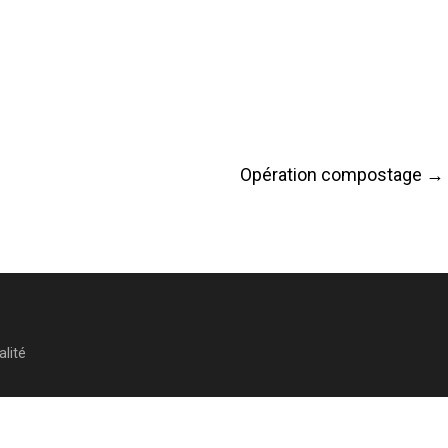
Opération compostage
→
alité