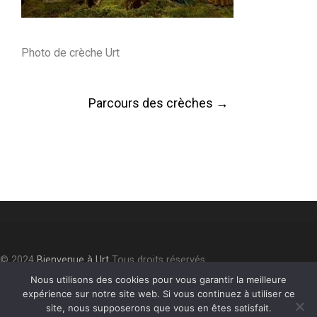
Photo de crèche Urt
Post
Parcours des crèches
→
navigation
© 2024
Bienvenue à Urt
Tous droits réservés.
Accessibilité
⎮
Plan du site
⎮
Mentions légales
⎮
Politique de
Nous utilisons des cookies pour vous garantir la meilleure
expérience sur notre site web. Si vous continuez à utiliser ce
confidentialité
site, nous supposerons que vous en êtes satisfait.