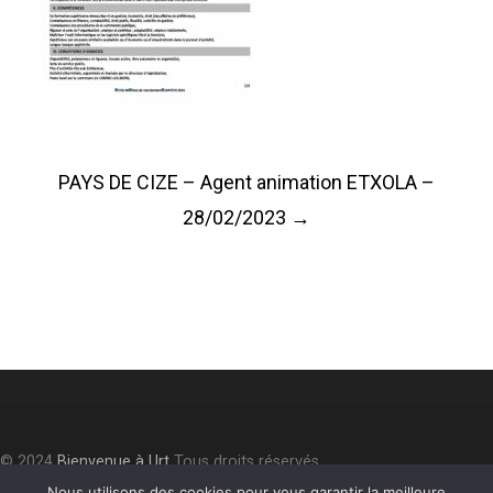
Post
PAYS DE CIZE – Agent animation ETXOLA –
navigation
28/02/2023
→
© 2024
Bienvenue à Urt
Tous droits réservés.
Accessibilité
⎮
Plan du site
⎮
Mentions légales
⎮
Politique de
Nous utilisons des cookies pour vous garantir la meilleure