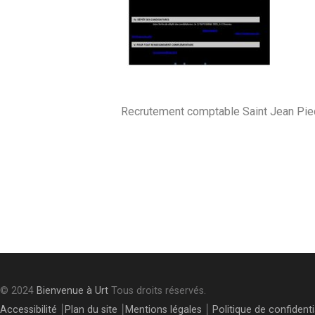
Recrutement comptable Saint Jean Pie
Post
navigation
© 2024
Bienvenue à Urt
Tous droits réservés.
Accessibilité
⎮
Plan du site
⎮
Mentions légales
⎮
Politique de confidenti