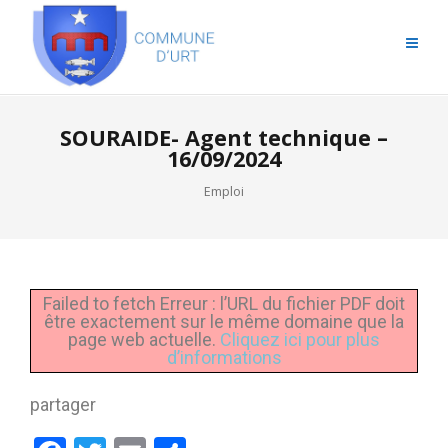
SOURAIDE- Agent technique –
16/09/2024
Emploi
Failed to fetch Erreur : l’URL du fichier PDF doit
être exactement sur le même domaine que la
page web actuelle.
Cliquez ici pour plus
d’informations
partager