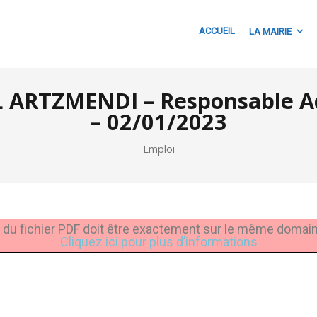
ACCUEIL
LA MAIRIE
TZMENDI – Responsable Admi
– 02/01/2023
Emploi
URL du fichier PDF doit être exactement sur le même domai
Cliquez ici pour plus d’informations
ager