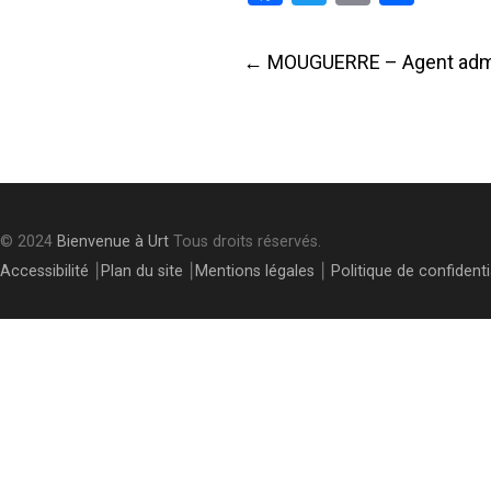
Post
←
MOUGUERRE – Agent admin
navigati
© 2024
Bienvenue à Urt
Tous droits réservés.
Accessibilité
⎮
Plan du site
⎮
Mentions légales
⎮
Politique de confidenti