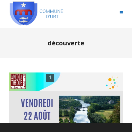
découverte
1
2
3
4