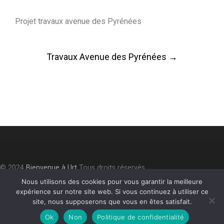
Projet travaux avenue des Pyrénées
Post
Travaux Avenue des Pyrénées
→
navigation
© 2024
Bienvenue à Urt
Tous droits réservés.
Accessibilité
⎮
Plan du site
⎮
Mentions légales
⎮
Politique de
Nous utilisons des cookies pour vous garantir la meilleure
expérience sur notre site web. Si vous continuez à utiliser ce
confidentialité
site, nous supposerons que vous en êtes satisfait.
Ok
Non
Politique de confidentialité