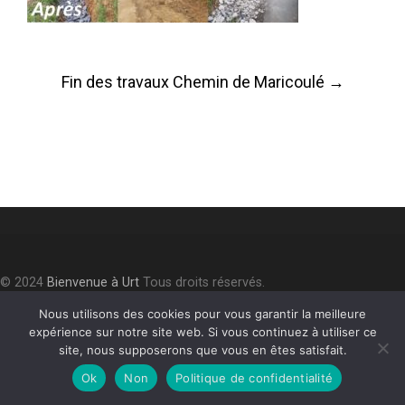
Post
Fin des travaux Chemin de Maricoulé
→
navigation
© 2024
Bienvenue à Urt
Tous droits réservés.
Accessibilité
⎮
Plan du site
⎮
Mentions légales
⎮
Politique de
Nous utilisons des cookies pour vous garantir la meilleure
confidentialité
expérience sur notre site web. Si vous continuez à utiliser ce
site, nous supposerons que vous en êtes satisfait.
Ok
Non
Politique de confidentialité