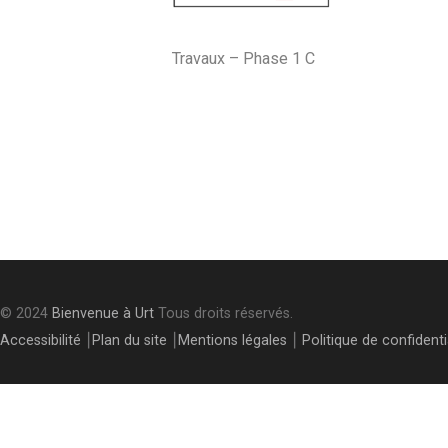
Travaux – Phase 1 C
Post
navigation
© 2024
Bienvenue à Urt
Tous droits réservés.
Accessibilité
⎮
Plan du site
⎮
Mentions légales
⎮
Politique de confidenti