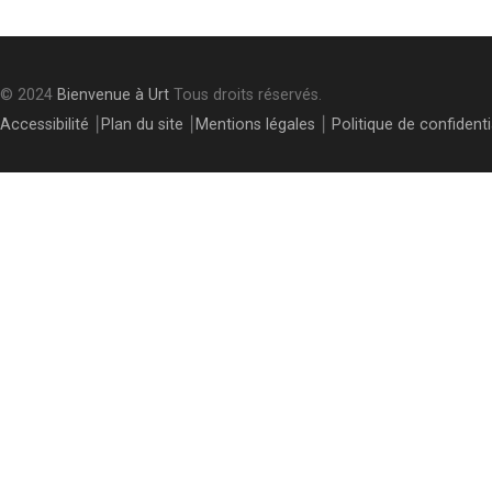
© 2024
Bienvenue à Urt
Tous droits réservés.
Accessibilité
⎮
Plan du site
⎮
Mentions légales
⎮
Politique de confidenti