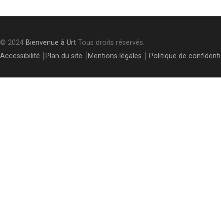
© 2024
Bienvenue à Urt
Tous droits réservés.
Accessibilité
⎮
Plan du site
⎮
Mentions légales
⎮
Politique de confidenti