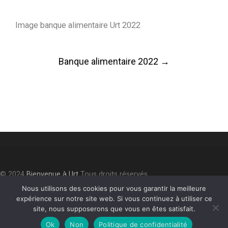
Image banque alimentaire Urt 2022
Post
Banque alimentaire 2022
→
navigation
© 2024
Bienvenue à Urt
Tous droits réservés.
Accessibilité
⎮
Plan du site
⎮
Mentions légales
⎮
Politique de
Nous utilisons des cookies pour vous garantir la meilleure
expérience sur notre site web. Si vous continuez à utiliser ce
confidentialité
site, nous supposerons que vous en êtes satisfait.
Ok
Non
Politique de confidentialité