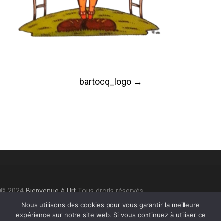
Post
bartocq_logo
→
navigation
© 2024
Bienvenue à Urt
Tous droits réservés.
Accessibilité
⎮
Plan du site
⎮
Mentions légales
⎮
Politique de
Nous utilisons des cookies pour vous garantir la meilleure
expérience sur notre site web. Si vous continuez à utiliser ce
confidentialité