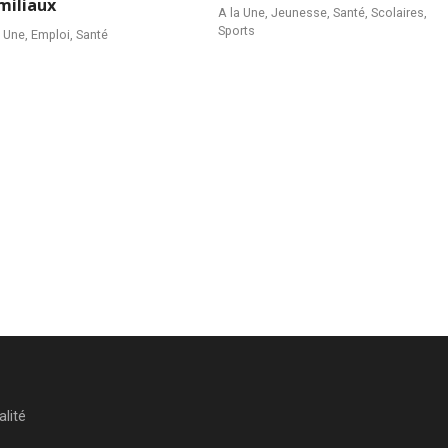
miliaux
A la Une
,
Jeunesse
,
Santé
,
Scolaires
,
Sports
a Une
,
Emploi
,
Santé
alité