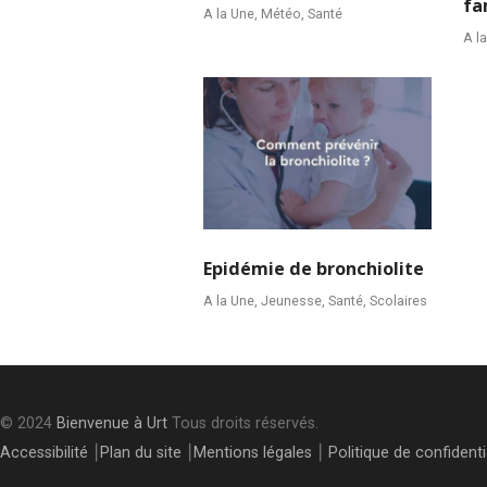
fa
A la Une
,
Météo
,
Santé
A l
Epidémie de bronchiolite
A la Une
,
Jeunesse
,
Santé
,
Scolaires
© 2024
Bienvenue à Urt
Tous droits réservés.
Accessibilité
⎮
Plan du site
⎮
Mentions légales
⎮
Politique de confidenti