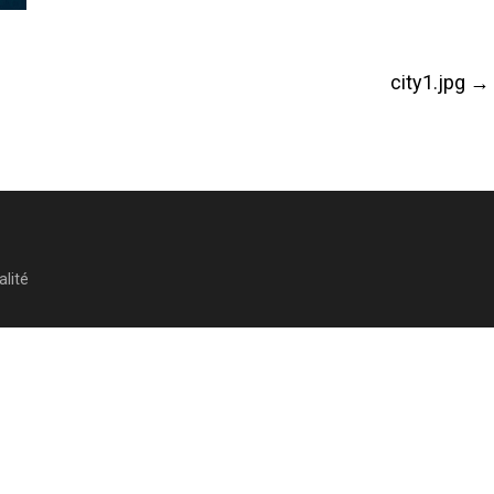
city1.jpg
→
alité