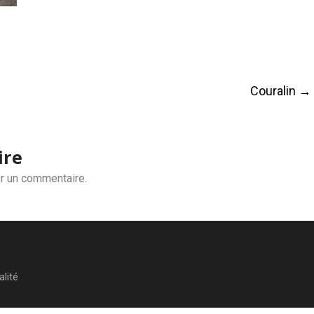
Couralin
→
ire
r un commentaire.
alité