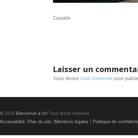
Couralin
Post
navigation
Laisser un commenta
Vous devez
vous connecter
pour publie
© 2024
Bienvenue à Urt
Tous droits réservés.
Accessibilité
⎮
Plan du site
⎮
Mentions légales
⎮
Politique de confidenti