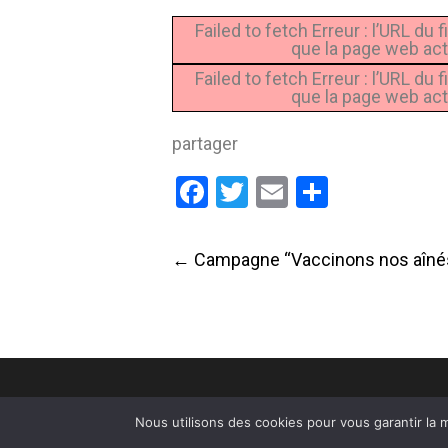
Failed to fetch Erreur : l’URL d
que la page web act
Failed to fetch Erreur : l’URL d
que la page web act
partager
Facebook
Twitter
Email
Partage
Post
←
Campagne “Vaccinons nos aîné
navigation
© 2024
Bienvenue à Urt
Tous droits réservés.
Nous utilisons des cookies pour vous garantir la m
Accessibilité
⎮
Plan du site
⎮
Mentions légales
⎮
Politique de confidenti